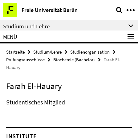
Springe
Service-
Freie Universität Berlin
direkt
Navigation
zu
Studium und Lehre
Inhalt
MENÜ
Startseite
Studium/Lehre
Studienorganisation
Prüfungsausschüsse
Biochemie (Bachelor)
Farah El-
Hauary
Farah El-Hauary
Studentisches Mitglied
INSTITUTE