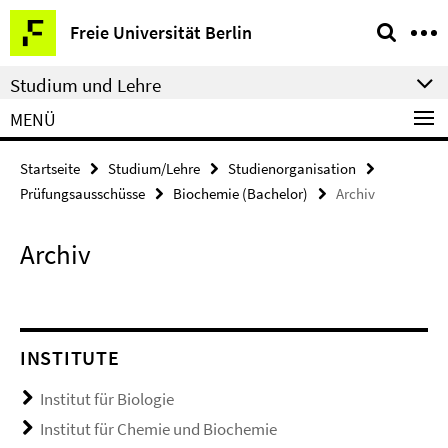
Springe
Service-
Freie Universität Berlin
direkt
Navigation
zu
Studium und Lehre
Inhalt
MENÜ
Startseite
Studium/Lehre
Studienorganisation
Prüfungsausschüsse
Biochemie (Bachelor)
Archiv
Archiv
INSTITUTE
Institut für Biologie
Institut für Chemie und Biochemie