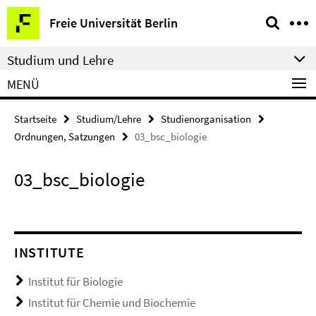
Springe
Service-
Freie Universität Berlin
direkt
Navigation
zu
Studium und Lehre
Inhalt
MENÜ
Startseite
Studium/Lehre
Studienorganisation
Ordnungen, Satzungen
03_bsc_biologie
03_bsc_biologie
INSTITUTE
Institut für Biologie
Institut für Chemie und Biochemie