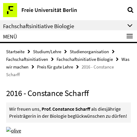
Springe
Service-
Freie Universität Berlin
direkt
Navigation
zu
Fachschaftsinitiative Biologie
Inhalt
MENÜ
Startseite
Studium/Lehre
Studienorganisation
Fachschaftsinitiativen
Fachschaftsinitiative Biologie
Was
wir machen
Preis für gute Lehre
2016 - Constance
Scharff
2016 - Constance Scharff
Wir freuen uns,
Prof. Constance Scharff
als diesjährige
Preisträgerin in der Biologie beglückwünschen zu dürfen!