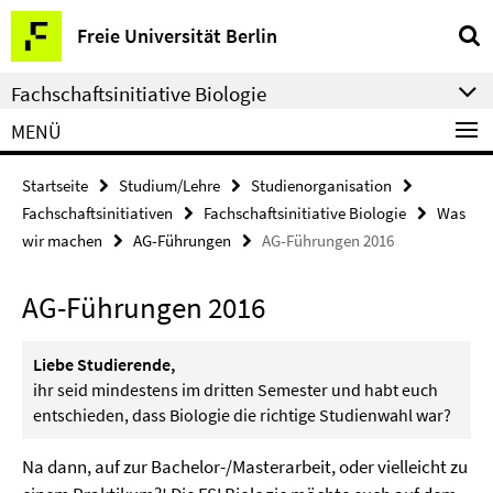
Springe
Service-
Freie Universität Berlin
direkt
Navigation
zu
Fachschaftsinitiative Biologie
Inhalt
MENÜ
Startseite
Studium/Lehre
Studienorganisation
Fachschaftsinitiativen
Fachschaftsinitiative Biologie
Was
wir machen
AG-Führungen
AG-Führungen 2016
AG-Führungen 2016
Liebe Studierende,
ihr seid mindestens im dritten Semester und habt euch
entschieden, dass Biologie die richtige Studienwahl war?
Na dann, auf zur Bachelor-/Masterarbeit, oder vielleicht zu