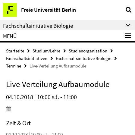
Springe
Service-
Freie Universität Berlin
direkt
Navigation
zu
Fachschaftsinitiative Biologie
Inhalt
MENÜ
Startseite
Studium/Lehre
Studienorganisation
Fachschaftsinitiativen
Fachschaftsinitiative Biologie
Termine
Live-Verteilung Aufbaumodule
Live-Verteilung Aufbaumodule
04.10.2018 | 10:00 s.t. - 11:00
Zeit & Ort
04.10.2018 | 10:00 s.t. - 11:00