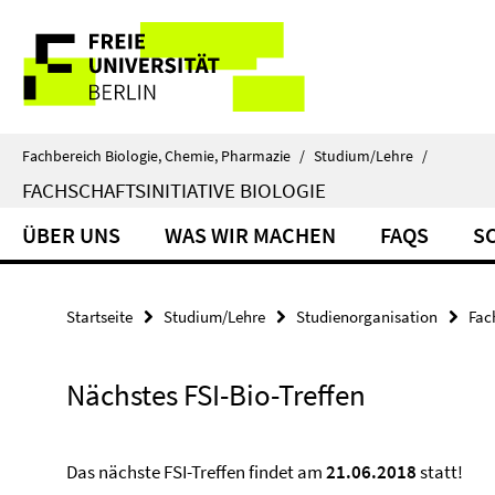
Springe
Service-
direkt
zu
Navigation
Inhalt
Fachbereich Biologie, Chemie, Pharmazie
/
Studium/Lehre
/
FACHSCHAFTSINITIATIVE BIOLOGIE
ÜBER UNS
WAS WIR MACHEN
FAQS
S
Startseite
Studium/Lehre
Studienorganisation
Fac
Nächstes FSI-Bio-Treffen
Das nächste FSI-Treffen findet am
21.06.2018
statt!