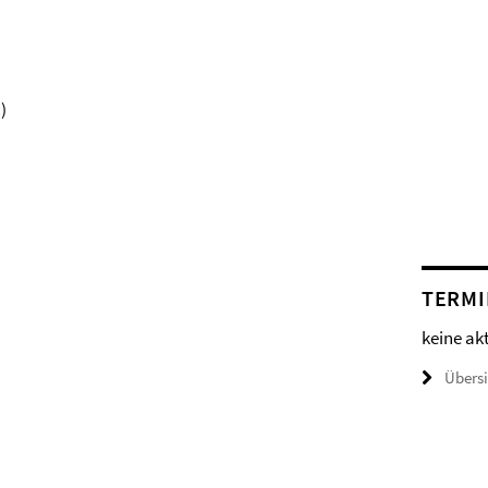
)
TERMI
keine ak
Übers