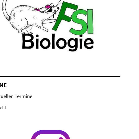
NE
tuellen Termine
icht