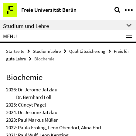
Springe
Service-
Freie Universität Berlin
direkt
Navigation
zu
Studium und Lehre
Inhalt
MENÜ
Startseite
Studium/Lehre
Qualitätssicherung
Preis für
gute Lehre
Biochemie
Biochemie
2026: Dr. Jerome Jatzlau
Dr. Bernhard Loll
2025: Cüneyt Pagel
2024: Dr. Jerome Jatzlau
2023: Paul Markus Müller
2022:
Paula Fröling, Leon Obendorf, Alina Ehrl
2021: Paul Wulf, Leon Kersting