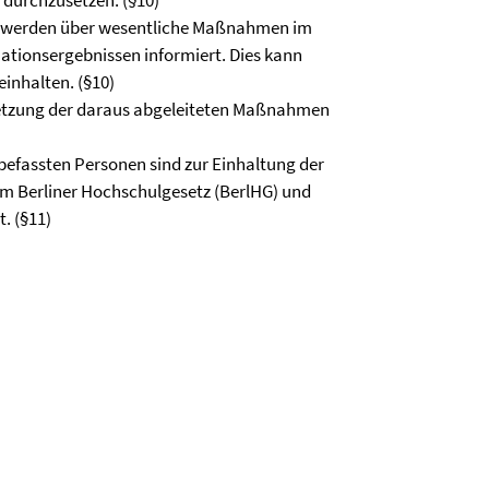
durchzusetzen. (§10)
ts werden über wesentliche Maßnahmen im
tionsergebnissen informiert. Dies kann
inhalten. (§10)
msetzung der daraus abgeleiteten Maßnahmen
befassten Personen sind zur Einhaltung der
 Berliner Hochschulgesetz (BerlHG) und
. (§11)