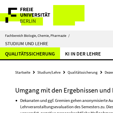
Springe
Service-
direkt
zu
Navigation
Inhalt
Fachbereich Biologie, Chemie, Pharmazie
/
STUDIUM UND LEHRE
QUALITÄTSSICHERUNG
KI IN DER LEHRE
Startseite
Studium/Lehre
Qualitätssicherung
Deze
Umgang mit den Ergebnissen und 
Dekanaten und ggf. Gremien gehen anonymisierte A
Lehrveranstaltungsevaluation des Semesters zu. Di