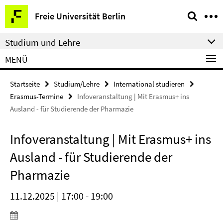
Springe
Service-
Freie Universität Berlin
direkt
Navigation
zu
Studium und Lehre
Inhalt
MENÜ
Startseite
Studium/Lehre
International studieren
Erasmus-Termine
Infoveranstaltung | Mit Erasmus+ ins
Ausland - für Studierende der Pharmazie
Infoveranstaltung | Mit Erasmus+ ins
Ausland - für Studierende der
Pharmazie
11.12.2025 | 17:00 - 19:00