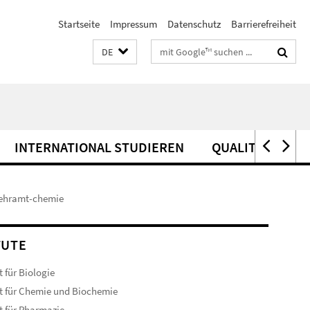
Startseite
Impressum
Datenschutz
Barrierefreiheit
Suchbegriffe
DE
INTERNATIONAL STUDIEREN
QUALITÄTSSIC
lehramt-chemie
TUTE
t für Biologie
ut für Chemie und Biochemie
ut für Pharmazie