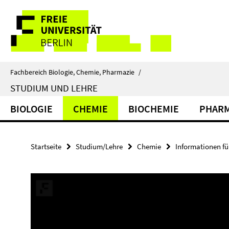
Springe
Service-
direkt
zu
Navigation
Inhalt
Fachbereich Biologie, Chemie, Pharmazie
/
STUDIUM UND LEHRE
BIOLOGIE
CHEMIE
BIOCHEMIE
PHARM
Startseite
Studium/Lehre
Chemie
Informationen fü