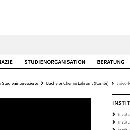
AZIE
STUDIENORGANISATION
BERATUNG
r Studieninteressierte
Bachelor Chemie Lehramt (Kombi)
video-
INSTI
Institu
Instit
Instit