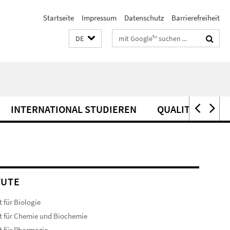
Startseite
Impressum
Datenschutz
Barrierefreiheit
Suchbegriffe
DE
INTERNATIONAL STUDIEREN
QUALITÄTSSIC
TUTE
t für Biologie
ut für Chemie und Biochemie
ut für Pharmazie