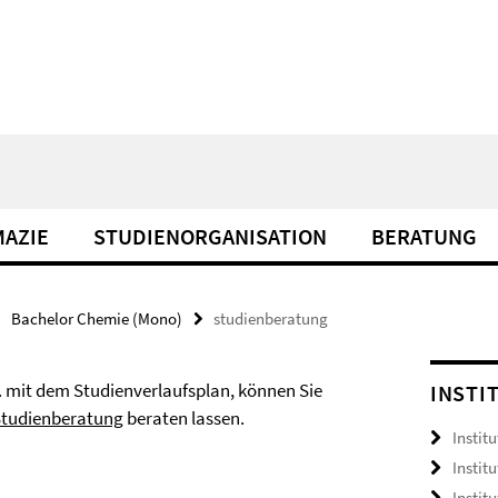
AZIE
STUDIENORGANISATION
BERATUNG
Bachelor Chemie (Mono)
studienberatung
. mit dem Studienverlaufsplan, können Sie
INSTI
Studienberatung
beraten lassen.
Institu
Instit
Instit