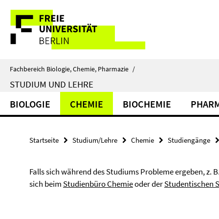
Springe
Service-
direkt
zu
Navigation
Inhalt
Fachbereich Biologie, Chemie, Pharmazie
/
STUDIUM UND LEHRE
BIOLOGIE
CHEMIE
BIOCHEMIE
PHARM
Startseite
Studium/Lehre
Chemie
Studiengänge
Falls sich während des Studiums Probleme ergeben, z. B
sich beim
Studienbüro Chemie
oder der
Studentischen 