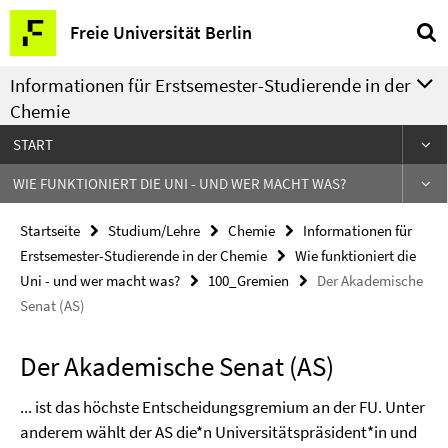
Springe
Service-
Freie Universität Berlin
direkt
Navigation
zu
Informationen für Erstsemester-Studierende in der
Inhalt
Chemie
START
WIE FUNKTIONIERT DIE UNI - UND WER MACHT WAS?
Startseite
Studium/Lehre
Chemie
Informationen für
Erstsemester-Studierende in der Chemie
Wie funktioniert die
Uni - und wer macht was?
100_Gremien
Der Akademische
Senat (AS)
Der Akademische Senat (AS)
... ist das höchste Entscheidungsgremium an der FU. Unter
anderem wählt der AS die*n Universitätspräsident*in und