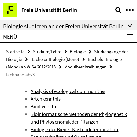
Springe
Service-
Freie Universität Berlin
direkt
Navigation
zu
Biologie studieren an der Freien Universität Berlin
Inhalt
MENÜ
Startseite
Studium/Lehre
Biologie
Studiengänge der
Biologie
Bachelor Biologie (Mono)
Bachelor Biologie
(Mono) ab WiSe 2012/2013
Modulbeschreibungen
fachnahe-abv3
Analysis of ecological communities
Artenkenntnis
Biodiversität
Bioinformatische Methoden der Phylogenetik
und Phylogenomik der Pflanzen
Biologie der Biene - Kastendetermination,