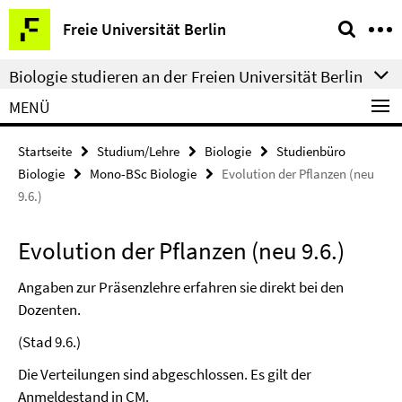
Springe
Service-
Freie Universität Berlin
direkt
Navigation
zu
Biologie studieren an der Freien Universität Berlin
Inhalt
MENÜ
Startseite
Studium/Lehre
Biologie
Studienbüro
Biologie
Mono-BSc Biologie
Evolution der Pflanzen (neu
9.6.)
Evolution der Pflanzen (neu 9.6.)
Angaben zur Präsenzlehre erfahren sie direkt bei den
Dozenten.
(Stad 9.6.)
Die Verteilungen sind abgeschlossen. Es gilt der
Anmeldestand in CM.