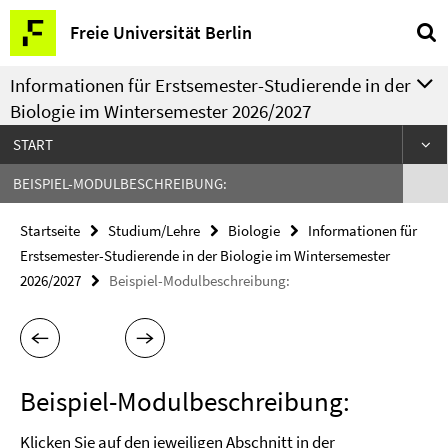
Springe
Service-
Freie Universität Berlin
direkt
Navigation
zu
Informationen für Erstsemester-Studierende in der
Inhalt
Biologie im Wintersemester 2026/2027
START
BEISPIEL-MODULBESCHREIBUNG:
Startseite
Studium/Lehre
Biologie
Informationen für
Erstsemester-Studierende in der Biologie im Wintersemester
2026/2027
Beispiel-Modulbeschreibung:
Beispiel-Modulbeschreibung:
Klicken Sie auf den jeweiligen Abschnitt in der