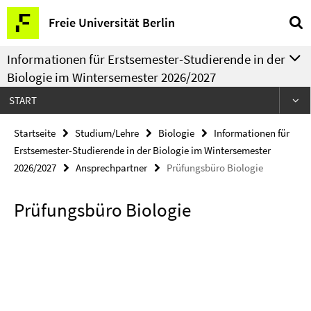
Springe
Service-
Freie Universität Berlin
direkt
Navigation
zu
Informationen für Erstsemester-Studierende in der
Inhalt
Biologie im Wintersemester 2026/2027
START
Startseite
Studium/Lehre
Biologie
Informationen für
Erstsemester-Studierende in der Biologie im Wintersemester
2026/2027
Ansprechpartner
Prüfungsbüro Biologie
Prüfungsbüro Biologie