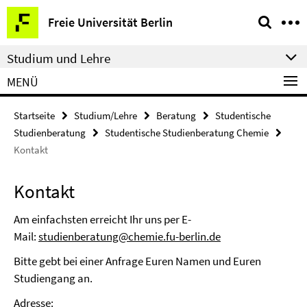
Springe
Service-
Freie Universität Berlin
direkt
Navigation
zu
Studium und Lehre
Inhalt
MENÜ
Startseite
Studium/Lehre
Beratung
Studentische
Studienberatung
Studentische Studienberatung Chemie
Kontakt
Kontakt
Am einfachsten erreicht Ihr uns per E-
Mail:
studienberatung@chemie.fu-berlin.de
Bitte gebt bei einer Anfrage Euren Namen und Euren
Studiengang an.
Adresse: