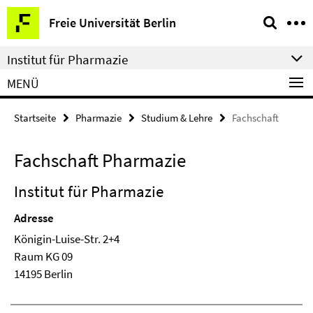
Springe
Service-
Freie Universität Berlin
direkt
Navigation
zu
Institut für Pharmazie
Inhalt
MENÜ
Startseite
Pharmazie
Studium & Lehre
Fachschaft
Fachschaft Pharmazie
Institut für Pharmazie
Adresse
Königin-Luise-Str. 2+4
Raum KG 09
14195 Berlin