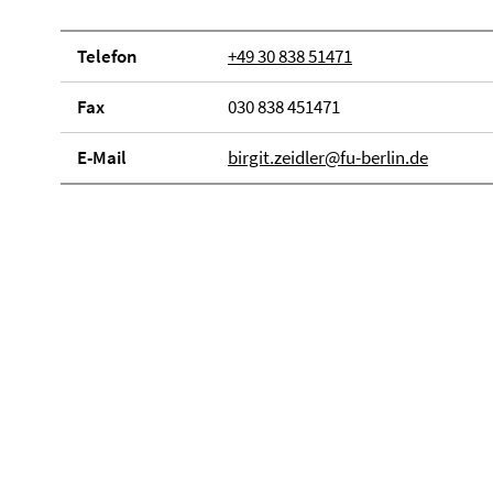
Telefon
+49 30 838 51471
Fax
030 838 451471
E-Mail
birgit.zeidler@fu-berlin.de