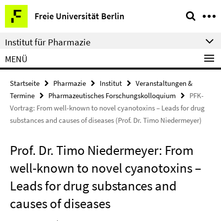
Springe
Service-
Freie Universität Berlin
direkt
Navigation
zu
Institut für Pharmazie
Inhalt
MENÜ
Startseite
Pharmazie
Institut
Veranstaltungen &
Termine
Pharmazeutisches Forschungskolloquium
PFK-
Vortrag: From well-known to novel cyanotoxins – Leads for drug
substances and causes of diseases (Prof. Dr. Timo Niedermeyer)
Prof. Dr. Timo Niedermeyer: From
well-known to novel cyanotoxins –
Leads for drug substances and
causes of diseases