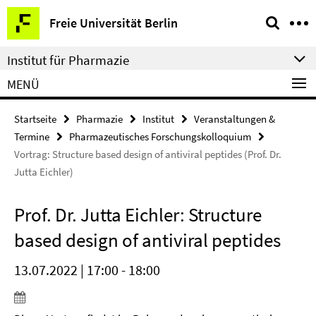
Springe
Service-
Freie Universität Berlin
direkt
Navigation
zu
Institut für Pharmazie
Inhalt
MENÜ
Startseite
Pharmazie
Institut
Veranstaltungen &
Termine
Pharmazeutisches Forschungskolloquium
Vortrag: Structure based design of antiviral peptides (Prof. Dr.
Jutta Eichler)
Prof. Dr. Jutta Eichler: Structure
based design of antiviral peptides
13.07.2022 | 17:00 - 18:00