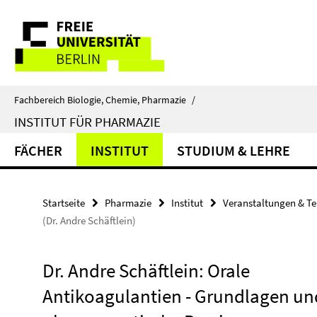
Springe
Service-
direkt
zu
Navigation
Inhalt
Fachbereich Biologie, Chemie, Pharmazie
/
INSTITUT FÜR PHARMAZIE
FÄCHER
INSTITUT
STUDIUM & LEHRE
Startseite
Pharmazie
Institut
Veranstaltungen & T
(Dr. Andre Schäftlein)
Dr. Andre Schäftlein: Orale
Antikoagulantien - Grundlagen un