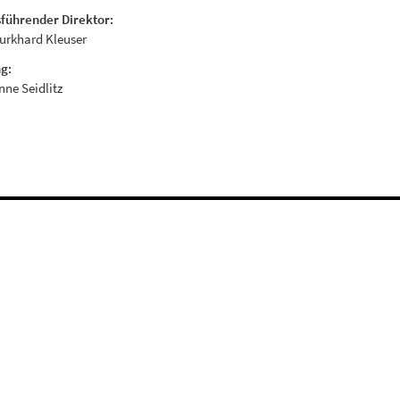
sführender Direktor:
Burkhard Kleuser
g:
Anne Seidlitz