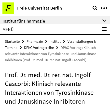
Springe
Service-
Freie Universität Berlin
direkt
Navigation
zu
Institut für Pharmazie
Inhalt
MENÜ
Startseite
Pharmazie
Institut
Veranstaltungen &
Termine
DPhG Vortragsreihe
DPhG-Vortrag: Klinisch
relevante Interaktionen von Tyrosinkinase- und Januskinase-
Inhibitoren (Prof. Dr. med. Dr. rer. nat. Ingolf Cascorbi)
Prof. Dr. med. Dr. rer. nat. Ingolf
Cascorbi: Klinisch relevante
Interaktionen von Tyrosinkinase-
und Januskinase-Inhibitoren