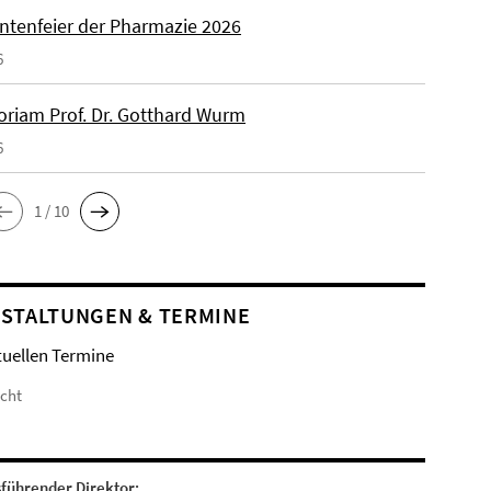
ntenfeier der Pharmazie 2026
6
riam Prof. Dr. Gotthard Wurm
6
1 / 10
STALTUNGEN & TERMINE
tuellen Termine
icht
sführender Direktor: