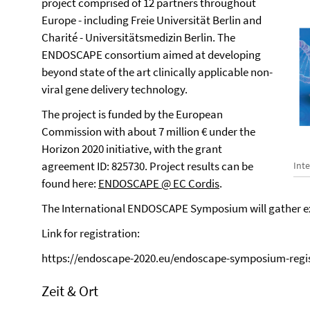
project comprised of 12 partners throughout
Europe - including Freie Universität Berlin and
Charité - Universitätsmedizin Berlin. The
ENDOSCAPE consortium aimed at developing
beyond state of the art clinically applicable non-
viral gene delivery technology.
The project is funded by the European
Commission with about 7 million € under the
Horizon 2020 initiative, with the grant
agreement ID: 825730. Project results can be
Int
found here:
ENDOSCAPE @ EC Cordis
.
The International ENDOSCAPE Symposium will gather expe
Link for registration:
https://endoscape-2020.eu/endoscape-symposium-regis
Zeit & Ort