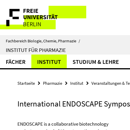
Springe
Service-
direkt
zu
Navigation
Inhalt
Fachbereich Biologie, Chemie, Pharmazie
/
INSTITUT FÜR PHARMAZIE
FÄCHER
INSTITUT
STUDIUM & LEHRE
Startseite
Pharmazie
Institut
Veranstaltungen & T
International ENDOSCAPE Sympos
ENDOSCAPE is a collaborative biotechnology