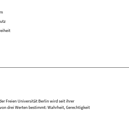
um
utz
reiheit
r Freien Universität Berlin wird seit ihrer
on drei Werten bestimmt: Wahrheit, Gerechtigkeit