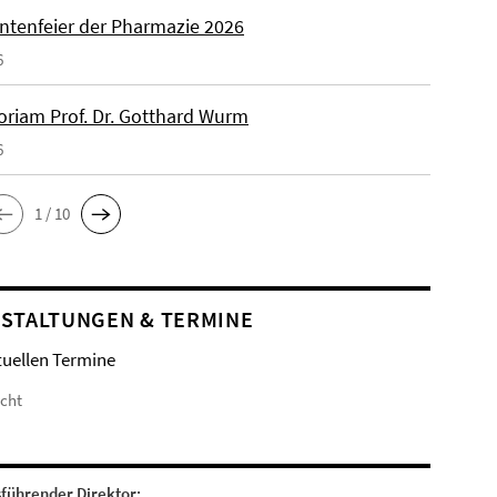
ntenfeier der Pharmazie 2026
6
riam Prof. Dr. Gotthard Wurm
6
1 / 10
STALTUNGEN & TERMINE
tuellen Termine
icht
sführender Direktor: