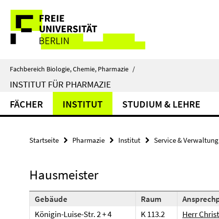
Springe
Service-
direkt
zu
Navigation
Inhalt
Fachbereich Biologie, Chemie, Pharmazie
/
INSTITUT FÜR PHARMAZIE
FÄCHER
INSTITUT
STUDIUM & LEHRE
Startseite
Pharmazie
Institut
Service & Verwaltung
Hausmeister
Gebäude
Raum
Ansprechp
Königin-Luise-Str. 2 + 4
K 113.2
Herr Chris