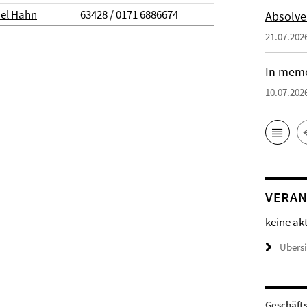
ael Hahn
63428 / 0171 6886674
Absolve
21.07.202
In memo
10.07.202
VERAN
keine ak
Übers
Geschäft