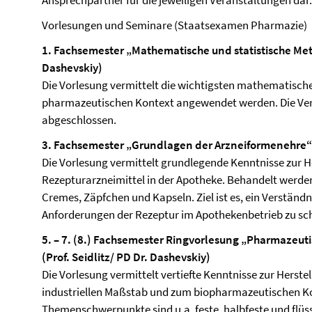
Ansprechpartner für die jeweiligen Veranstaltungen dar
Vorlesungen und Seminare (Staatsexamen Pharmazie)
1. Fachsemester „Mathematische und statistische Me
Dashevskiy)
Die Vorlesung vermittelt die wichtigsten mathematische
pharmazeutischen Kontext angewendet werden. Die Vera
abgeschlossen.
3. Fachsemester „Grundlagen der Arzneiformenehre“ (
Die Vorlesung vermittelt grundlegende Kenntnisse zur He
Rezepturarzneimittel in der Apotheke. Behandelt werden
Cremes, Zäpfchen und Kapseln. Ziel ist es, ein Verständ
Anforderungen der Rezeptur im Apothekenbetrieb zu sc
5. – 7. (8.) Fachsemester Ringvorlesung „Pharmazeu
(Prof. Seidlitz/ PD Dr. Dashevskiy)
Die Vorlesung vermittelt vertiefte Kenntnisse zur Herst
industriellen Maßstab und zum biopharmazeutischen Ko
Themenschwerpunkte sind u.a. feste, halbfeste und flüss