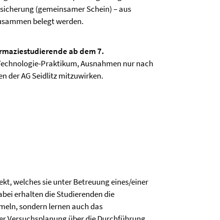
sicherung (gemeinsamer Schein) – aus
zusammen belegt werden.
rmaziestudierende ab dem 7.
 Technologie-Praktikum, Ausnahmen nur nach
en der AG Seidlitz mitzuwirken.
ekt, welches sie unter Betreuung eines/einer
abei erhalten die Studierenden die
mmeln, sondern lernen auch das
der Versuchsplanung über die Durchführung