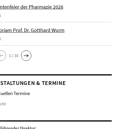
ntenfeier der Pharmazie 2026
6
riam Prof. Dr. Gotthard Wurm
6
1 / 10
STALTUNGEN & TERMINE
tuellen Termine
icht
sführender Direktor: