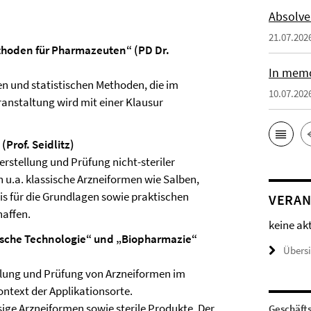
.
Absolve
21.07.202
thoden für Pharmazeuten“ (PD Dr.
In memo
n und statistischen Methoden, die im
10.07.202
nstaltung wird mit einer Klausur
Prof. Seidlitz)
rstellung und Prüfung nicht-steriler
 u.a. klassische Arzneiformen wie Salben,
nis für die Grundlagen sowie praktischen
VERAN
haffen.
keine ak
tische Technologie“ und „Biopharmazie“
Übers
ellung und Prüfung von Arzneiformen im
ntext der Applikationsorte.
ige Arzneiformen sowie sterile Produkte. Der
Geschäft