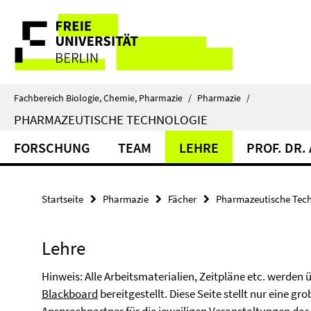
Springe
Service-
direkt
zu
Navigation
Inhalt
Fachbereich Biologie, Chemie, Pharmazie
/
Pharmazie
/
PHARMAZEUTISCHE TECHNOLOGIE
FORSCHUNG
TEAM
LEHRE
PROF. DR.
Startseite
Pharmazie
Fächer
Pharmazeutische Tec
Lehre
Hinweis: Alle Arbeitsmaterialien, Zeitpläne etc. werden 
Blackboard
bereitgestellt. Diese Seite stellt nur eine gr