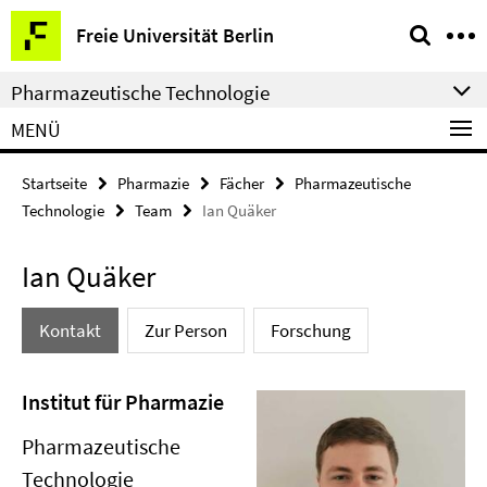
Springe
Service-
Freie Universität Berlin
direkt
Navigation
zu
Pharmazeutische Technologie
Inhalt
MENÜ
Startseite
Pharmazie
Fächer
Pharmazeutische
Technologie
Team
Ian Quäker
Ian Quäker
Kontakt
Zur Person
Forschung
Institut für Pharmazie
Pharmazeutische
Technologie