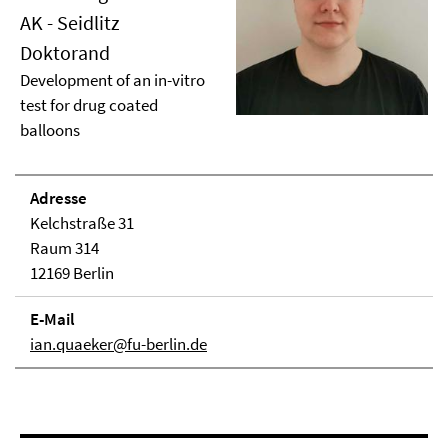
AK - Seidlitz
Doktorand
Development of an in-vitro
test for drug coated
balloons
Adresse
Kelchstraße 31
Raum 314
12169 Berlin
E-Mail
ian.quaeker@fu-berlin.de