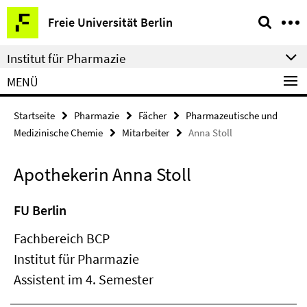
Springe
Service-
Freie Universität Berlin
direkt
Navigation
zu
Institut für Pharmazie
Inhalt
MENÜ
Startseite
Pharmazie
Fächer
Pharmazeutische und
Medizinische Chemie
Mitarbeiter
Anna Stoll
Apothekerin Anna Stoll
FU Berlin
Fachbereich BCP
Institut für Pharmazie
Assistent im 4. Semester