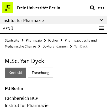
Springe
Service-
Freie Universität Berlin
direkt
Navigation
zu
Institut für Pharmazie
Inhalt
MENÜ
Startseite
Pharmazie
Fächer
Pharmazeutische und
Medizinische Chemie
Doktorand:innen
Yan Dyck
M.Sc. Yan Dyck
Kontakt
Forschung
FU Berlin
Fachbereich BCP
Institut für Pharmazie