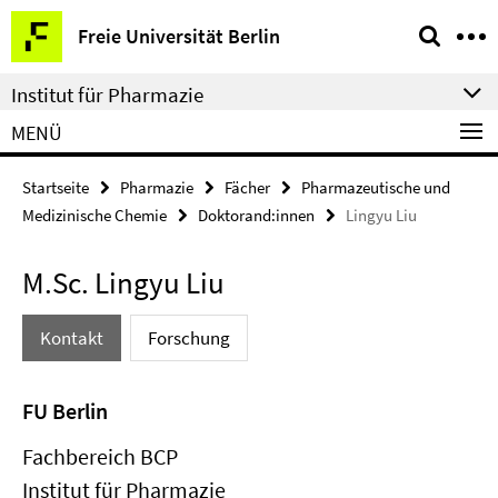
Springe
Service-
Freie Universität Berlin
direkt
Navigation
zu
Institut für Pharmazie
Inhalt
MENÜ
Startseite
Pharmazie
Fächer
Pharmazeutische und
Medizinische Chemie
Doktorand:innen
Lingyu Liu
M.Sc. Lingyu Liu
Kontakt
Forschung
FU Berlin
Fachbereich BCP
Institut für Pharmazie