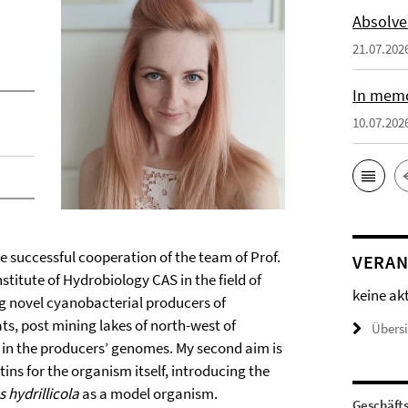
Absolve
21.07.202
In memo
10.07.202
he successful cooperation of the team of Prof.
VERAN
titute of Hydrobiology CAS in the field of
keine ak
g novel cyanobacterial producers of
ats, post mining lakes of north-west of
Übers
 in the producers’ genomes. My second aim is
tins for the organism itself, introducing the
 hydrillicola
as a model organism.
Geschäft