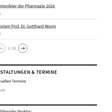
ntenfeier der Pharmazie 2026
6
riam Prof. Dr. Gotthard Wurm
6
1 / 10
STALTUNGEN & TERMINE
tuellen Termine
icht
sführender Direktor: