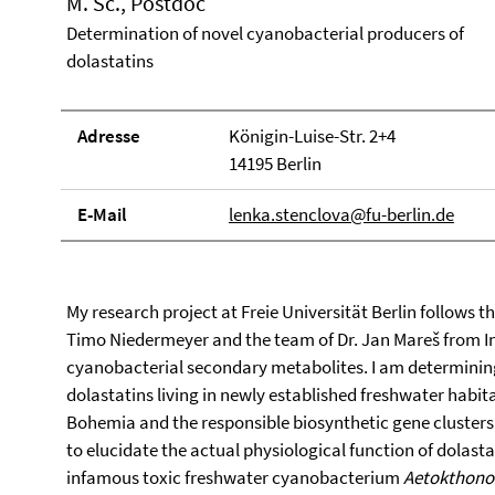
M. Sc., Postdoc
Determination of novel cyanobacterial producers of
dolastatins
Adresse
Königin-Luise-Str. 2+4
14195 Berlin
E-Mail
lenka.stenclova@fu-berlin.de
My research project at Freie Universität Berlin follows t
Timo Niedermeyer and the team of Dr. Jan Mareš from Ins
cyanobacterial secondary metabolites. I am determinin
dolastatins living in newly established freshwater habit
Bohemia and the responsible biosynthetic gene clusters
to elucidate the actual physiological function of dolasta
infamous toxic freshwater cyanobacterium
Aetokthonos