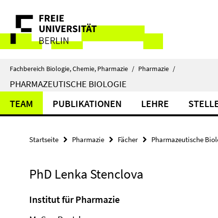
Springe
Service-
direkt
zu
Navigation
Inhalt
Fachbereich Biologie, Chemie, Pharmazie
/
Pharmazie
/
PHARMAZEUTISCHE BIOLOGIE
TEAM
PUBLIKATIONEN
LEHRE
STELL
Startseite
Pharmazie
Fächer
Pharmazeutische Biol
PhD Lenka Stenclova
Institut für Pharmazie