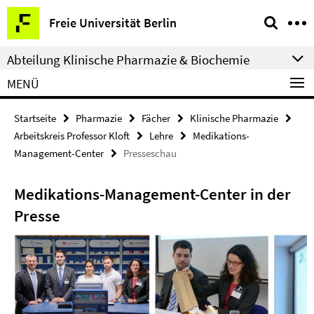
Springe
Service-
Freie Universität Berlin
direkt
Navigation
zu
Abteilung Klinische Pharmazie & Biochemie
Inhalt
MENÜ
Startseite
Pharmazie
Fächer
Klinische Pharmazie
Arbeitskreis Professor Kloft
Lehre
Medikations-
Management-Center
Presseschau
Medikations-Management-Center in der
Presse