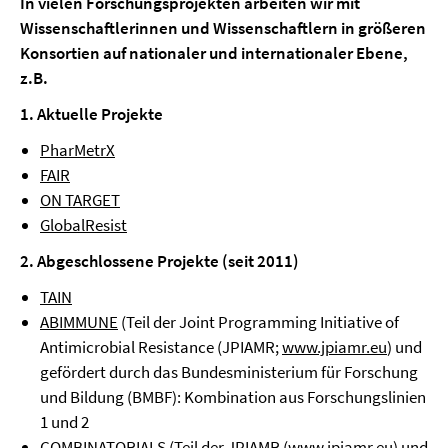
In vielen Forschungsprojekten arbeiten wir mit
Wissenschaftlerinnen und Wissenschaftlern in größeren
Konsortien auf nationaler und internationaler Ebene,
z.B.
1. Aktuelle Projekte
PharMetrX
FAIR
ON TARGET
GlobalResist
2. Abgeschlossene Projekte (seit 2011)
TAIN
ABIMMUNE
(Teil der Joint Programming Initiative of
Antimicrobial Resistance (JPIAMR;
www.jpiamr.eu
) und
gefördert durch das Bundesministerium für Forschung
und Bildung (BMBF): Kombination aus Forschungslinien
1 und 2
COMBINATORIALS
(Teil der JPIAMR (
www.jpiamr.eu
) und