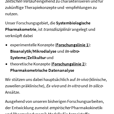
zeitlichen Verlauf
eingehend zu charakterisieren und für
zukünftige Therapiekonzepte und -empfehlungen zu
nutzen.
Unser Forschungsgebiet, die
Systembiologische
Pharmakometrie
,
ist
transdisziplinär
angelegt und
verknüpft dabei
experimentelle Konzepte
(
Forschungslinie 1
):
Bioanalytik/Mikrodialyse
und
In-vitro
-
Systeme/Zellkultur
und
theoretische Konzepte (
Forschungslinie 2
):
Pharmakometrische Datenanalyse
Wir stützen uns dabei hauptsächlich auf
In-vivo
(klinische,
zuweilen präklinische),
Ex-vivo
und
In-vitro
und
In-silico
-
Ansätze.
Ausgehend von unseren bisherigen Forschungsarbeiten,
der Entwicklung zumeist
empirischer
Pharmakokinetik-