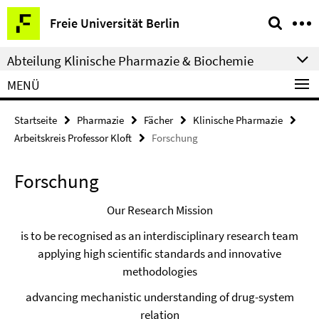
Springe
Service-
Freie Universität Berlin
direkt
Navigation
zu
Abteilung Klinische Pharmazie & Biochemie
Inhalt
MENÜ
Startseite
Pharmazie
Fächer
Klinische Pharmazie
Arbeitskreis Professor Kloft
Forschung
Forschung
Our Research Mission
is to be recognised as an interdisciplinary research team
applying high scientific standards and innovative
methodologies
advancing mechanistic understanding of drug-system
relation