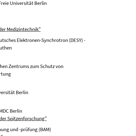
 Freie Universität Berlin
der Medizintechnik"
tsches Elektronen-Synchrotron (DESY) -
euthen
chen Zentrums zum Schutz von
ertung
versität Berlin
 MDC Berlin
 der Spitzenforschung"
chung und -prüfung (BAM)