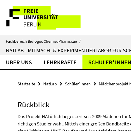
Springe
Service-
direkt
zu
Navigation
Inhalt
Fachbereich Biologie, Chemie, Pharmazie
/
NATLAB - MITMACH- & EXPERIMENTIERLABOR FÜR S
ÜBER UNS
LEHRKRÄFTE
SCHÜLER*INNE
Startseite
NatLab
Schüler*innen
Mädchenprojekt N
Rückblick
Das Projekt NATürlich begeistert seit 2009 Mädchen für M
richtigen Studienwahl. Mittels einer großen Bandbreite