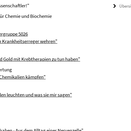
ssenschaftler!"
Übers
ut für Chemie und Biochemie
hergruppe 5026
en Krankheitserreger wehren"
d Gold mit Krebtherapien zu tun haben"
ertung
 Chemikalien kämpfen"
en leuchten und was sie mir sagen"
aben - Aus dem Alltag einer Nervenzelle"