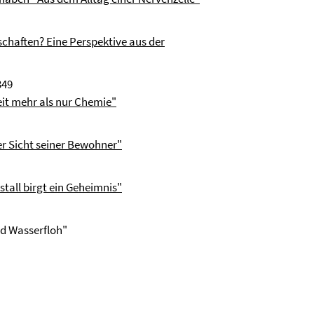
schaften? Eine Perspektive aus der
349
t mehr als nur Chemie"
er Sicht seiner Bewohner"
istall birgt ein Geheimnis"
nd Wasserfloh"