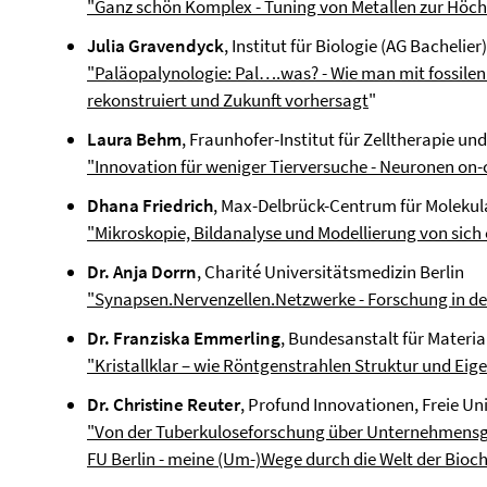
"Ganz schön Komplex - Tuning von Metallen zur Höch
Julia Gravendyck
, Institut für Biologie (AG Bachelier
"Paläopalynologie: Pal….was? - Wie man mit fossile
rekonstruiert und Zukunft vorhersagt
"
Laura Behm
, Fraunhofer-Institut für Zelltherapie un
"Innovation für weniger Tierversuche - Neuronen on
Dhana Friedrich
, Max-Delbrück-Centrum für Molekul
"Mikroskopie, Bildanalyse und Modellierung von sic
Dr. Anja Dorrn
, Charité Universitätsmedizin Berlin
"Synapsen.Nervenzellen.Netzwerke - Forschung in d
Dr. Franziska Emmerling
, Bundesanstalt für Materi
"Kristallklar – wie Röntgenstrahlen Struktur und Ei
Dr. Christine Reuter
, Profund Innovationen, Freie Uni
"Von der Tuberkuloseforschung über Unternehmensg
FU Berlin - meine (Um-)Wege durch die Welt der Bioc