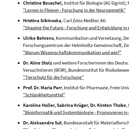
Christine Beuschel,
Institut für Biologie (AG Sigrist),
"Lernen in Fliegen - Forschung in der Neurogenetik"
Hristina Srbinoska
, Carl Zeiss Meditec AG
"Shaping the Future - Forschung und Entwicklung in 
Ulrike Behrens
, Kommunikation und Vernetzung, Deu
Forschungszentrum der Helmholtz-Gemeinschaft, Z
"Warum Wissenschaftskommunikation und wie?"
Dr. Aline Stolz
und weitere Forscherinnen des Deuts
Versuchstieren (Bf3R), Bundesinstitut für Risikobew
"Tierschutz für die Forschung"
Prof. Dr. Maria Parr
, Institut für Pharmazie, Freie Uni
"Schlankheitsmittel"
Karoline Holler, Sabrina Krüger, Dr. Kirsten Thobe
,
"Bioinformatik und Systembiologie - Promovieren in
Dr. Aleksandra Sut
, Bundesanstalt für Materialfors