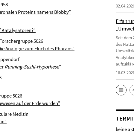
B 958
02.04.202
uronalen Proteins namens Blobby"
Erfahru
„Umwelt
f Katalysatoren?"
Seit dem 
n, Forschergruppe 5026
des NatLa
ie Analogie zum Fluch des Pharaos"
Umweltska
Analytike
Eppendorf
aufzuklär
der
Running-Sushi-Hypothese
"
16.03.202
8
gruppe 5026
ebewesen auf der Erde wurden"
kulare Medizin
TERMI
*in"
keine ak