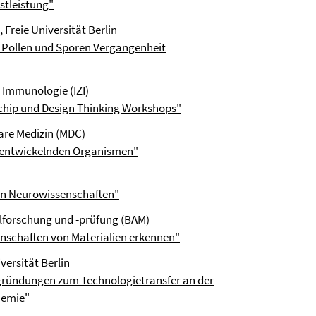
stleistung"
), Freie Universität Berlin
n Pollen und Sporen Vergangenheit
d Immunologie (IZI)
-chip und Design Thinking Workshops"
are Medizin (MDC)
h entwickelnden Organismen"
en Neurowissenschaften"
alforschung und -prüfung (BAM)
genschaften von Materialien erkennen"
versität Berlin
ründungen zum Technologietransfer an der
hemie"