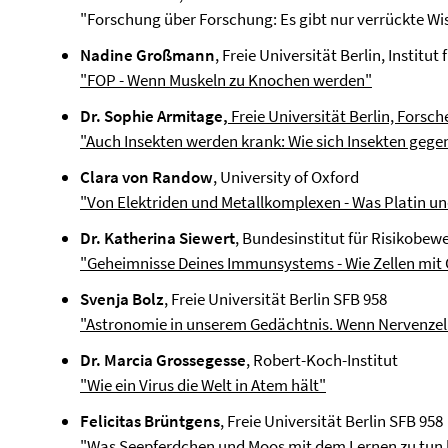
"Forschung über Forschung: Es gibt nur verrückte Wi
Nadine Großmann
, Freie Universität Berlin, Instit
"FOP - Wenn Muskeln zu Knochen werden"
Dr. Sophie Armitage,
Freie Universität Berlin, Forsc
"Auch Insekten werden krank: Wie sich Insekten geg
Clara von Randow
, University of Oxford
"Von Elektriden und Metallkomplexen - Was Platin un
Dr. Katherina Siewert
, Bundesinstitut für Risikobew
"Geheimnisse Deines Immunsystems - Wie Zellen mit
Svenja Bolz
, Freie Universität Berlin SFB 958
"Astronomie in unserem Gedächtnis. Wenn Nervenzell
Dr. Marcia Grossegesse
, Robert-Koch-Institut
"Wie ein Virus die Welt in Atem hält"
Felicitas Brüntgens
, Freie Universität Berlin SFB 958
"Was Seepferdchen und Moos mit dem Lernen zu tun h