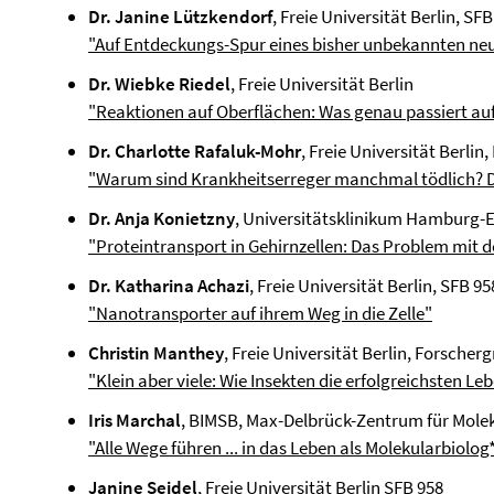
Dr. Janine Lützkendorf
, Freie Universität Berlin, SF
"Auf Entdeckungs-Spur eines bisher unbekannten ne
Dr. Wiebke Riedel
, Freie Universität Berlin
"Reaktionen auf Oberflächen: Was genau passiert au
Dr. Charlotte Rafaluk-Mohr
, Freie Universität Berli
"Warum sind Krankheitserreger manchmal tödlich? D
Dr. Anja Konietzny
, Universitätsklinikum Hamburg-
"Proteintransport in Gehirnzellen: Das Problem mit 
Dr. Katharina Achazi
, Freie Universität Berlin, SFB 95
"Nanotransporter auf ihrem Weg in die Zelle"
Christin Manthey
, Freie Universität Berlin, Forscher
"Klein aber viele: Wie Insekten die erfolgreichsten L
Iris Marchal
, BIMSB, Max-Delbrück-Zentrum für Mole
"Alle Wege führen ... in das Leben als Molekularbiolog
Janine Seidel
, Freie Universität Berlin SFB 958