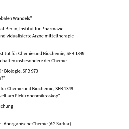
lobalen Wandels"
tät Berlin, Institut für Pharmazie
individualisierte Arzneimitteltherapie
 Institut für Chemie und Biochemie
,
SFB 1349
schaften insbesondere der Chemie“
für Biologie, SFB 973
n?"
tut für Chemie und Biochemie, SFB 1349
owelt am Elektronenmikroskop“
rschung
ie - Anorganische Chemie (AG Sarkar)