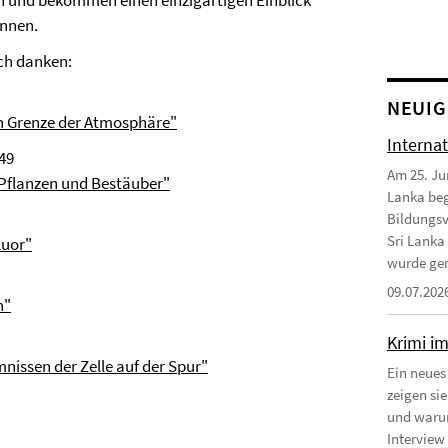
en und bekommen einen einzigartigen Einblick
innen.
ich danken:
NEUIG
en Grenze der Atmosphäre"
Interna
349
Am 25. Ju
 Pflanzen und Bestäuber"
Lanka beg
Bildungsv
Sri Lanka
luor"
wurde gem
09.07.202
n"
Krimi i
issen der Zelle auf der Spur"
Ein neues
zeigen si
und warum
Interview 