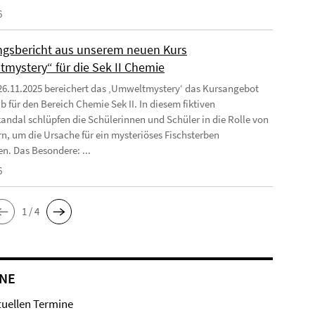
6
ngsbericht aus unserem neuen Kurs
mystery“ für die Sek II Chemie
26.11.2025 bereichert das ‚Umweltmystery‘ das Kursangebot
b für den Bereich Chemie Sek II. In diesem fiktiven
ndal schlüpfen die Schülerinnen und Schüler in die Rolle von
rn, um die Ursache für ein mysteriöses Fischsterben
en. Das Besondere: ...
6
1 / 4
NE
tuellen Termine