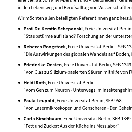
eine Vielfalt von MINT-Berufen und Arbeitsfeldern kenn
in den Lebensweg und Berufsalltag von Wissenschaftler
Wir möchten allen beteiligten Referentinnen ganz herzl
Prof. Dr. Kerstin Schepanski
, Freie Universität Berlin
"Staubstürme auf Island? Forschung an der unterst
Rebecca Rongstock
, Freie Universität Berlin - SFB 1
"Die Auswirkungen des globalen Wandels auf Boden,
Friederike Oesten
, Freie Universität Berlin, SFB 1349
"Von Glas zu Silizium-basierten Säuren mithilfe von F
Heidi Roth
, Freie Universität Berlin
"Vom Gen zum Neuron - Unterwegs im Insektengehir
Paula Leupold
, Freie Universität Berlin, SFB 958
"Von Lasermikroskopen und Genscheren - Den Geheimn
Carla Kirschbaum
, Freie Universität Berlin, SFB 1349
"Fett und Zucker: Aus der Küche ins Messlabor"