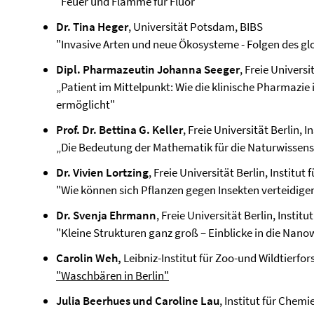
"Feuer und Flamme für Fluor"
Dr. Tina Heger
, Universität Potsdam, BIBS
"Invasive Arten und neue Ökosysteme - Folgen des g
Dipl. Pharmazeutin Johanna Seeger
, Freie Universi
„Patient im Mittelpunkt: Wie die klinische Pharmazie 
ermöglicht"
Prof. Dr. Bettina G. Keller
, Freie Universität Berlin,
„Die Bedeutung der Mathematik für die Naturwissen
Dr. Vivien Lortzing
, Freie Universität Berlin, Institut 
"Wie können sich Pflanzen gegen Insekten verteidige
Dr. Svenja Ehrmann
, Freie Universität Berlin, Insti
"Kleine Strukturen ganz groß – Einblicke in die Nan
Carolin Weh,
Leibniz-Institut für Zoo-und Wildtierfo
"Waschbären in Berlin"
Julia Beerhues und Caroline Lau
, Institut für Chem