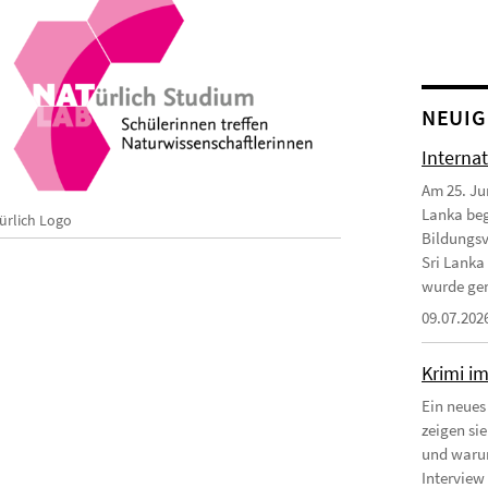
NEUIG
Interna
Am 25. Ju
Lanka beg
ürlich Logo
Bildungsv
Sri Lanka
wurde gem
09.07.202
Krimi i
Ein neues
zeigen si
und warum
Interview 