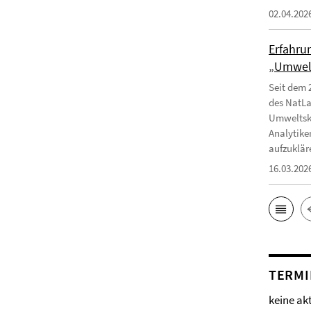
02.04.202
Erfahru
„Umwelt
Seit dem 
des NatLa
Umweltska
Analytike
aufzuklär
16.03.202
TERMI
keine ak