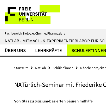
Springe
Service-
direkt
zu
Navigation
Inhalt
Fachbereich Biologie, Chemie, Pharmazie
/
NATLAB - MITMACH- & EXPERIMENTIERLABOR FÜR S
ÜBER UNS
LEHRKRÄFTE
SCHÜLER*INNE
Startseite
NatLab
Schüler*innen
Mädchenprojekt N
NATürlich-Seminar mit Friederike 
Von Glas zu Silizium-basierten Säuren mithilfe