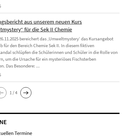
6
ngsbericht aus unserem neuen Kurs
mystery“ für die Sek II Chemie
26.11.2025 bereichert das ‚Umweltmystery‘ das Kursangebot
b für den Bereich Chemie Sek II. In diesem fiktiven
ndal schlüpfen die Schülerinnen und Schüler in die Rolle von
rn, um die Ursache für ein mysteriöses Fischsterben
en. Das Besondere: ...
6
1 / 4
NE
tuellen Termine