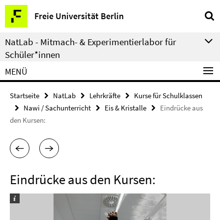
Springe
Service-
Freie Universität Berlin
direkt
Navigation
zu
NatLab - Mitmach- & Experimentierlabor für
Inhalt
Schüler*innen
MENÜ
Startseite
NatLab
Lehrkräfte
Kurse für Schulklassen
Nawi / Sachunterricht
Eis & Kristalle
Eindrücke aus
den Kursen:
Eindrücke aus den Kursen: