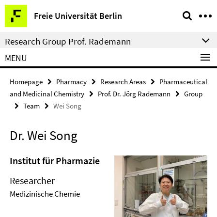
Springe
Service
Freie Universität Berlin
direkt
Navigation
zu
Research Group Prof. Rademann
Inhalt
MENU
Homepage
Pharmacy
Research Areas
Pharmaceutical
and Medicinal Chemistry
Prof. Dr. Jörg Rademann
Group
Team
Wei Song
Dr. Wei Song
Institut für Pharmazie
Researcher
Medizinische Chemie