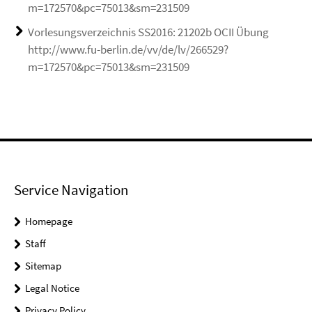
m=172570&pc=75013&sm=231509
Vorlesungsverzeichnis SS2016: 21202b OCII Übung
http://www.fu-berlin.de/vv/de/lv/266529?
m=172570&pc=75013&sm=231509
Service Navigation
Homepage
Staff
Sitemap
Legal Notice
Privacy Policy