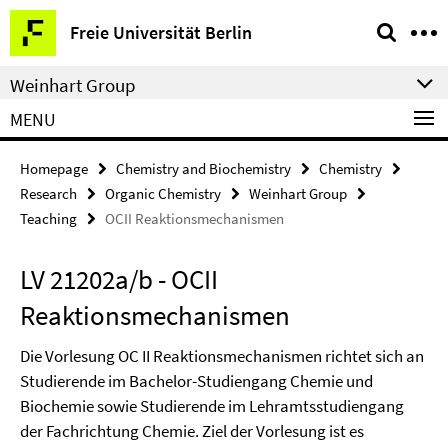
Springe
Service
Freie Universität Berlin
direkt
Navigation
zu
Weinhart Group
Inhalt
MENU
Homepage
Chemistry and Biochemistry
Chemistry
Research
Organic Chemistry
Weinhart Group
Teaching
OCII Reaktionsmechanismen
LV 21202a/b - OCII
Reaktionsmechanismen
Die Vorlesung OC II Reaktionsmechanismen richtet sich an
Studierende im Bachelor-Studiengang Chemie und
Biochemie sowie Studierende im Lehramtsstudiengang
der Fachrichtung Chemie. Ziel der Vorlesung ist es