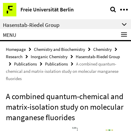
Springe
Service
Freie Universität Berlin
direkt
Navigation
zu
Hasenstab-Riedel Group
Inhalt
MENU
Homepage
Chemistry and Biochemistry
Chemistry
Research
Inorganic Chemistry
Hasenstab-Riedel Group
Publications
Publications
A combined quantum-
chemical and matrix-isolation study on molecular manganese
fluorides
A combined quantum-chemical and
matrix-isolation study on molecular
manganese fluorides