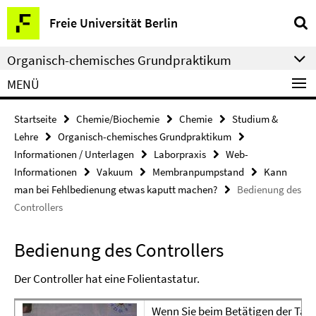
Springe
Service-
Freie Universität Berlin
direkt
Navigation
zu
Organisch-chemisches Grundpraktikum
Inhalt
MENÜ
Startseite
Chemie/Biochemie
Chemie
Studium &
Lehre
Organisch-chemisches Grundpraktikum
Informationen / Unterlagen
Laborpraxis
Web-
Informationen
Vakuum
Membranpumpstand
Kann
man bei Fehlbedienung etwas kaputt machen?
Bedienung des
Controllers
Bedienung des Controllers
Der Controller hat eine Folientastatur.
Wenn Sie beim Betätigen der Taste