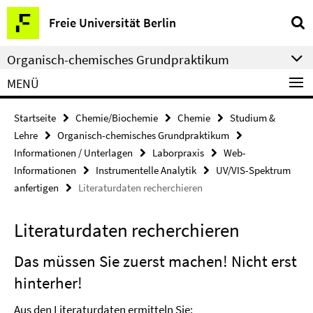
Springe
Service-
Freie Universität Berlin
direkt
Navigation
zu
Organisch-chemisches Grundpraktikum
Inhalt
MENÜ
Startseite
Chemie/Biochemie
Chemie
Studium &
Lehre
Organisch-chemisches Grundpraktikum
Informationen / Unterlagen
Laborpraxis
Web-
Informationen
Instrumentelle Analytik
UV/VIS-Spektrum
anfertigen
Literaturdaten recherchieren
Literaturdaten recherchieren
Das müssen Sie zuerst machen! Nicht erst
hinterher!
Aus den Literaturdaten ermitteln Sie: