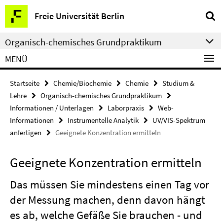
Springe
Service-
Freie Universität Berlin
direkt
Navigation
zu
Organisch-chemisches Grundpraktikum
Inhalt
MENÜ
Startseite
Chemie/Biochemie
Chemie
Studium &
Lehre
Organisch-chemisches Grundpraktikum
Informationen / Unterlagen
Laborpraxis
Web-
Informationen
Instrumentelle Analytik
UV/VIS-Spektrum
anfertigen
Geeignete Konzentration ermitteln
Geeignete Konzentration ermitteln
Das müssen Sie mindestens einen Tag vor
der Messung machen, denn davon hängt
es ab, welche Gefäße Sie brauchen - und