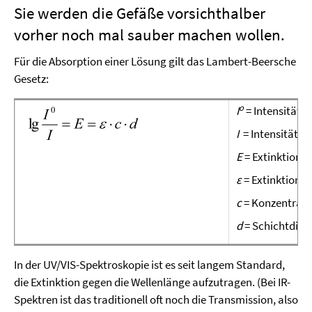
Sie werden die Gefäße vorsichthalber
vorher noch mal sauber machen wollen.
Für die Absorption einer Lösung gilt das Lambert-Beersche
Gesetz:
o
I
= Intensität d
I
= Intensität n
E
= Extinktion
ε
= Extinktionsk
c
= Konzentratio
d
= Schichtdick
In der UV/VIS-Spektroskopie ist es seit langem Standard,
die Extinktion gegen die Wellenlänge aufzutragen. (Bei IR-
Spektren ist das traditionell oft noch die Transmission, also