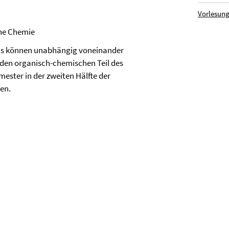
Vorlesung
he Chemie
kums können unabhängig voneinander
 den organisch-chemischen Teil des
ester in der zweiten Hälfte der
hen.