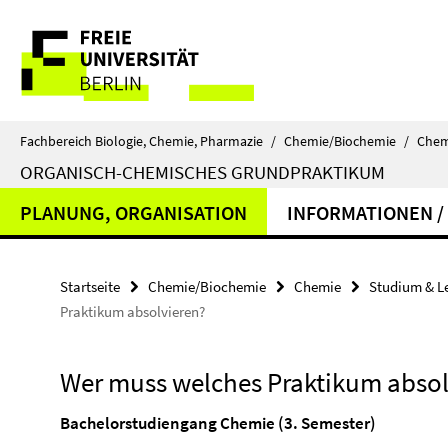
Springe
Service-
direkt
zu
Navigation
Inhalt
Fachbereich Biologie, Chemie, Pharmazie
/
Chemie/Biochemie
/
Chem
ORGANISCH-CHEMISCHES GRUNDPRAKTIKUM
PLANUNG, ORGANISATION
INFORMATIONEN /
Startseite
Chemie/Biochemie
Chemie
Studium & L
Praktikum absolvieren?
Wer muss welches Praktikum absol
Bachelorstudiengang Chemie (3. Semester)