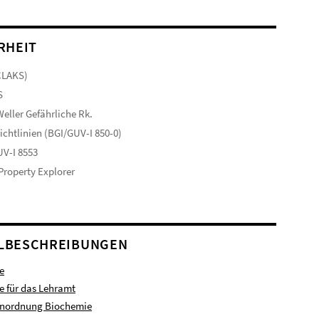
RHEIT
CLAKS)
S
eller Gefährliche Rk.
ichtlinien (BGI/GUV-I 850-0)
V-I 8553
 Property Explorer
LBESCHREIBUNGEN
e
 für das Lehramt
enordnung Biochemie