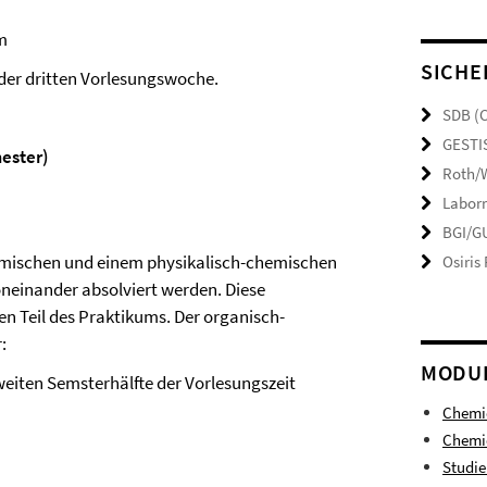
m
SICHE
der dritten Vorlesungswoche.
SDB (
GESTI
ester)
Roth/W
Laborr
BGI/GU
mischen und einem physikalisch-chemischen
Osiris
neinander absolviert werden. Diese
 Teil des Praktikums. Der organisch-
:
MODU
iten Semsterhälfte der Vorlesungszeit
Chemi
Chemie
Studi