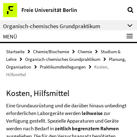
Springe
Service-
Freie Universität Berlin
direkt
Navigation
zu
Organisch-chemisches Grundpraktikum
Inhalt
MENÜ
Startseite
Chemie/Biochemie
Chemie
Studium &
Lehre
Organisch-chemisches Grundpraktikum
Planung,
Organisation
Praktikumsfestlegungen
Kosten,
Hilfsmittel
Kosten, Hilfsmittel
Eine Grundausrüstung und die darüber hinaus unbedingt
erforderlichen Laborgeräte werden
leihweise
zur
Verfügung gestellt. Spezielle Apparaturen und Geräte
werden nach Bedarf in
zeitlich begrenztem Rahmen
ausgeliehen. Die für den Versuchsansatz benötigten