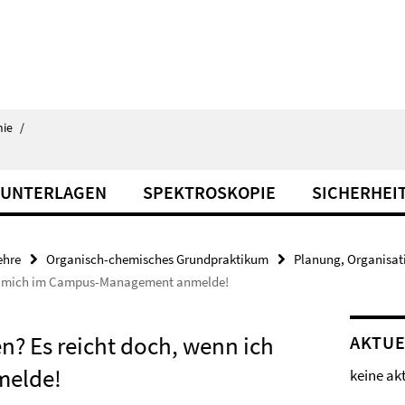
ie
/
 UNTERLAGEN
SPEKTROSKOPIE
SICHERHEI
ehre
Organisch-chemisches Grundpraktikum
Planung, Organisat
n ich mich im Campus-Management anmelde!
ren? Es reicht doch, wenn ich
AKTUE
melde!
keine ak