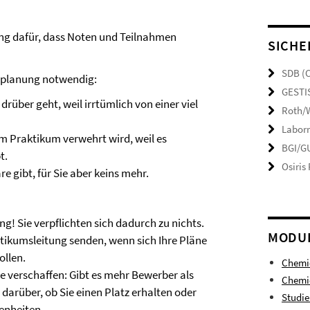
 dafür, dass Noten und Teilnahmen
SICHE
SDB (
enplanung notwendig:
GESTI
drüber geht, weil irrtümlich von einer viel
Roth/W
Laborr
am Praktikum verwehrt wird, weil es
BGI/GU
t.
Osiris
re gibt, für Sie aber keins mehr.
ng! Sie verpflichten sich dadurch zu nichts.
MODU
raktikumsleitung senden, wenn sich Ihre Pläne
ollen.
Chemi
le verschaffen: Gibt es mehr Bewerber als
Chemie
darüber, ob Sie einen Platz erhalten oder
Studi
enheiten
.