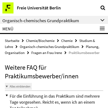
Springe
Service-
Freie Universität Berlin
direkt
Navigation
zu
Organisch-chemisches Grundpraktikum
Inhalt
MENÜ
Startseite
Chemie/Biochemie
Chemie
Studium &
Lehre
Organisch-chemisches Grundpraktikum
Planung,
Organisation
Fragen an Frau Irene
Praktikumsbewerber
Weitere FAQ für
Praktikumsbewerber/innen
Alles einblenden
Für die Einführung in das Praktikum sind mehrere
Tage vorgesehen. Reicht es, wenn ich an einem