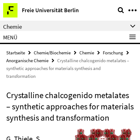
Springe
Service-
Freie Universität Berlin
direkt
Navigation
zu
Chemie
Inhalt
MENÜ
Startseite
Chemie/Biochemie
Chemie
Forschung
Anorganische Chemie
Crystalline chalcogenido metalates –
synthetic approaches for materials synthesis and
transformation
Crystalline chalcogenido metalates
– synthetic approaches for materials
synthesis and transformation
G. Thiele, S.