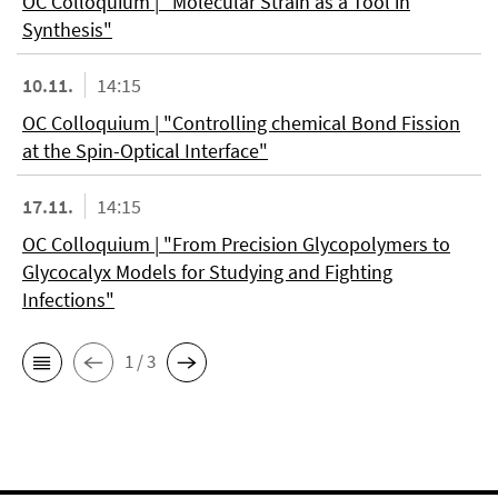
OC Colloquium | "Molecular Strain as a Tool in
Synthesis"
10.11.
14:15
OC Colloquium | "Controlling chemical Bond Fission
at the Spin-Optical Interface"
17.11.
14:15
OC Colloquium | "From Precision Glycopolymers to
Glycocalyx Models for Studying and Fighting
Infections"
1 / 3