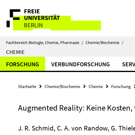
Springe
Service-
direkt
zu
Navigation
Inhalt
Fachbereich Biologie, Chemie, Pharmazie
/
Chemie/Biochemie
/
CHEMIE
FORSCHUNG
VERBUNDFORSCHUNG
SERV
Startseite
Chemie/Biochemie
Chemie
Forschung
Augmented Reality: Keine Kosten, 
J. R. Schmid, C. A. von Randow, G. Thiel