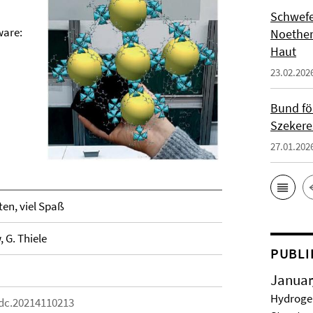
Schwefe
ware:
Noether
Haut
23.02.202
Bund fö
Szekere
27.01.202
en, viel Spaß
 G. Thiele
PUBLI
Januar
Hydrogel
adc.20214110213