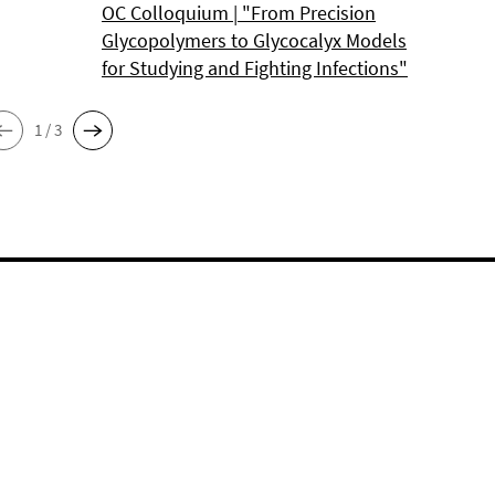
OC Colloquium | "From Precision
Glycopolymers to Glycocalyx Models
for Studying and Fighting Infections"
1 / 3