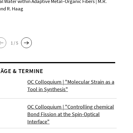
al Water within Adaptive Metal–Organic Fibers | M.R.
und R. Haag
1 / 5
ÄGE & TERMINE
OC Colloquium | "Molecular Strain as a
Tool in Synthesis"
OC Colloquium | "Controlling chemical
Bond Fission at the Spin-Optical
Interface"