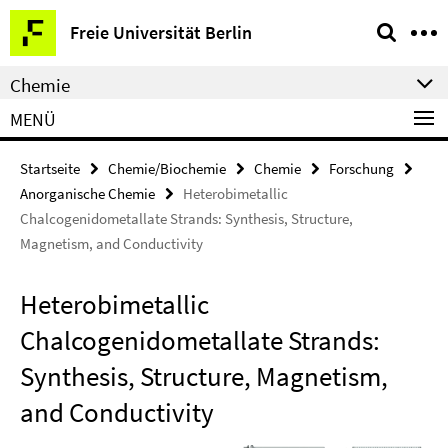
Springe
Service-
Freie Universität Berlin
direkt
Navigation
zu
Chemie
Inhalt
MENÜ
Startseite
Chemie/Biochemie
Chemie
Forschung
Anorganische Chemie
Heterobimetallic
Chalcogenidometallate Strands: Synthesis, Structure,
Magnetism, and Conductivity
Heterobimetallic
Chalcogenidometallate Strands:
Synthesis, Structure, Magnetism,
and Conductivity