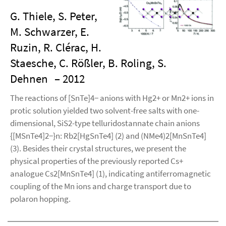
G. Thiele, S. Peter,
M. Schwarzer, E.
Ruzin, R. Clérac, H.
Staesche, C. Rößler, B. Roling, S.
Dehnen
– 2012
The reactions of [SnTe]4− anions with Hg2+ or Mn2+ ions in
protic solution yielded two solvent-free salts with one-
dimensional, SiS2-type telluridostannate chain anions
{[MSnTe4]2−}n: Rb2[HgSnTe4] (2) and (NMe4)2[MnSnTe4]
(3). Besides their crystal structures, we present the
physical properties of the previously reported Cs+
analogue Cs2[MnSnTe4] (1), indicating antiferromagnetic
coupling of the Mn ions and charge transport due to
polaron hopping.